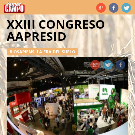
Temas de hoy
XXIII CONGRESO
AAPRESID
BIOSAPIENS: LA ERA DEL SUELO