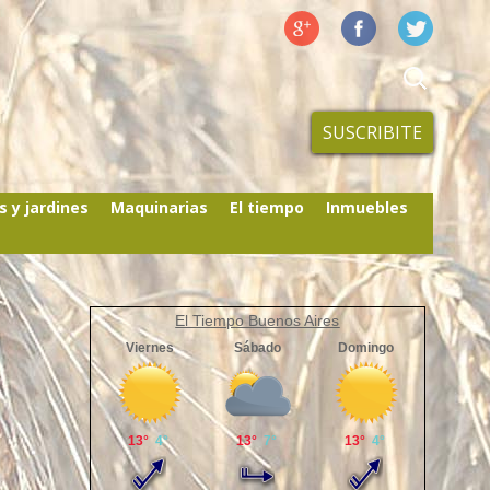
SUSCRIBITE
s y jardines
Maquinarias
El tiempo
Inmuebles
El Tiempo Buenos Aires