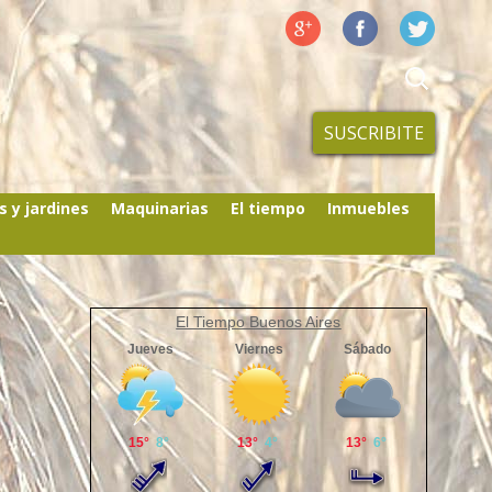
SUSCRIBITE
s y jardines
Maquinarias
El tiempo
Inmuebles
El Tiempo Buenos Aires