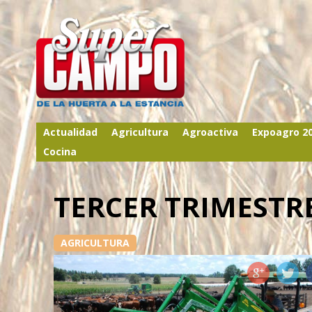
Actualidad
Agricultura
Agroactiva
Expoagro 2
Cocina
TERCER TRIMESTRE
AGRICULTURA