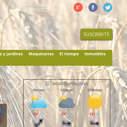
SUSCRIBITE
s y jardines
Maquinarias
El tiempo
Inmuebles
El Tiempo Buenos Aires