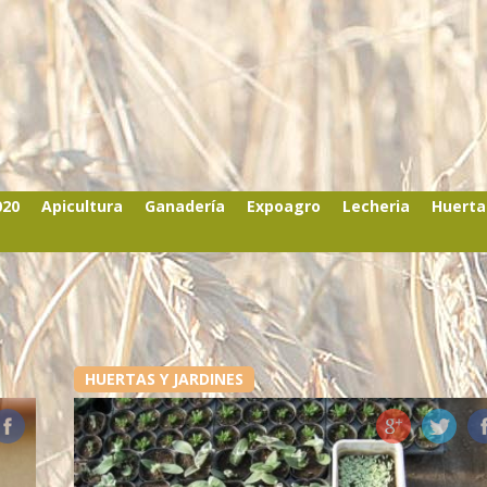
020
Apicultura
Ganadería
Expoagro
Lecheria
Huerta
HUERTAS Y JARDINES