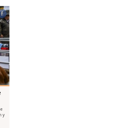
e
de
h y