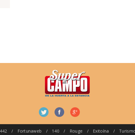
442
/
Fortunaweb
/
140
/
Rouge
/
Exitoína
/
Turism