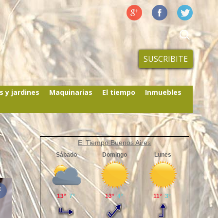
SUSCRIBITE
s y jardines
Maquinarias
El tiempo
Inmuebles
El Tiempo Buenos Aires