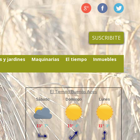
SUSCRIBITE
s y jardines
Maquinarias
El tiempo
Inmuebles
El Tiempo Buenos Aires