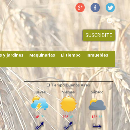
SUSCRIBITE
s y jardines
Maquinarias
El tiempo
Inmuebles
El Tiempo Buenos Aires