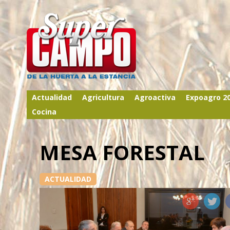
Actualidad
Agricultura
Agroactiva
Expoagro 2
Cocina
MESA FORESTAL
ACTUALIDAD