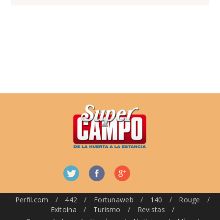
Perfil.com
/
442
/
Fortunaweb
/
140
/
Rouge
/
Exitoína
/
Turismo
/
Revistas
/