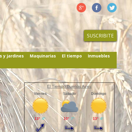
SUSCRIBITE
s y jardines
Maquinarias
El tiempo
Inmuebles
El Tiempo Buenos Aires