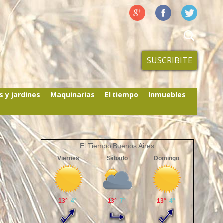
SUSCRIBITE
s y jardines
Maquinarias
El tiempo
Inmuebles
El Tiempo Buenos Aires