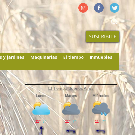
SUSCRIBITE
s y jardines
Maquinarias
El tiempo
Inmuebles
El Tiempo Buenos Aires