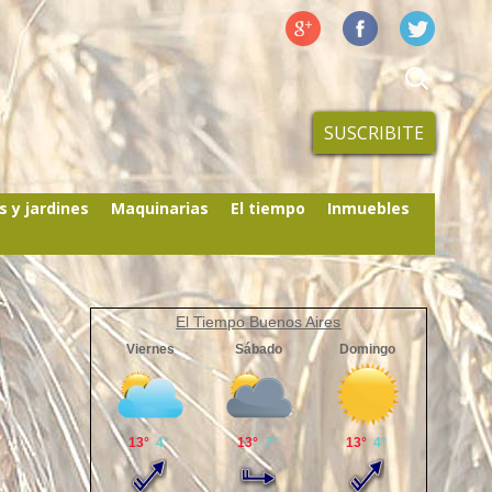
SUSCRIBITE
s y jardines
Maquinarias
El tiempo
Inmuebles
El Tiempo Buenos Aires