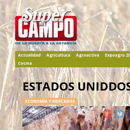
Actualidad
Agricultura
Agroactiva
Expoagro 2
Cocina
ESTADOS UNIDDO
ECONOMÍA Y MERCADOS