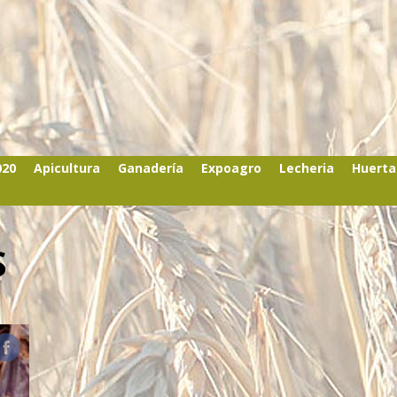
020
Apicultura
Ganadería
Expoagro
Lecheria
Huerta
S