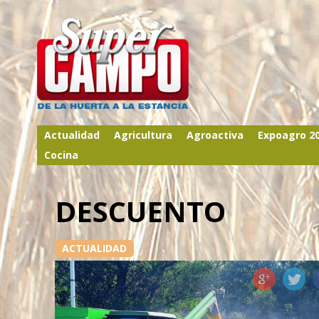
Actualidad
Agricultura
Agroactiva
Expoagro 2
Cocina
DESCUENTO
ACTUALIDAD