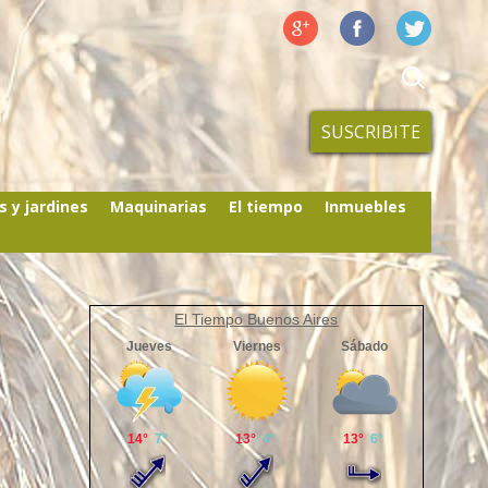
SUSCRIBITE
s y jardines
Maquinarias
El tiempo
Inmuebles
El Tiempo Buenos Aires