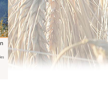
en
les