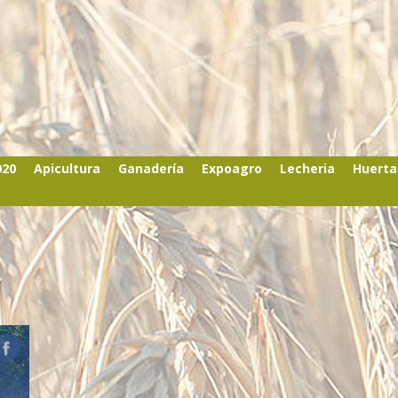
020
Apicultura
Ganadería
Expoagro
Lecheria
Huerta