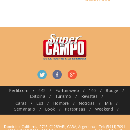
Perfil.com
/
442
/
Fortunaweb
/
140
/
Rouge
/
Exitoína
/
Turismo
/
Revistas
/
Caras
/
Luz
/
Hombre
/
Noticias
/
Mía
/
Semanario
/
Look
/
Parabrisas
/
Weekend
/
Domicilio: California 2715, C1289ABI, CABA, Argentina | Tel: (5411) 7091-