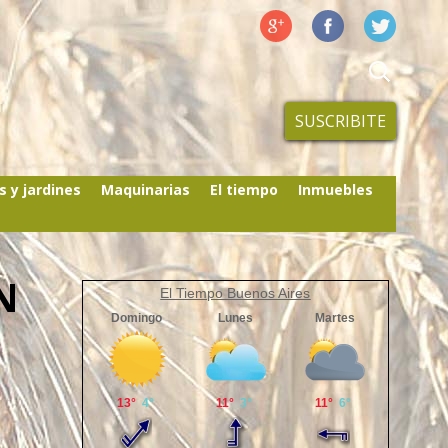
SUSCRIBITE
s y jardines
Maquinarias
El tiempo
Inmuebles
N
El Tiempo Buenos Aires