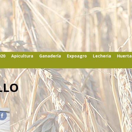
020
Apicultura
Ganadería
Expoagro
Lecheria
Huerta
LLO