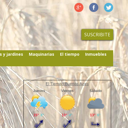
SUSCRIBITE
s y jardines
Maquinarias
El tiempo
Inmuebles
El Tiempo Buenos Aires