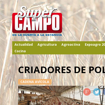
Actualidad
Agricultura
Agroactiva
Expoagro 2
Cocina
CRIADORES DE PO
CADENA AVÍCOLA