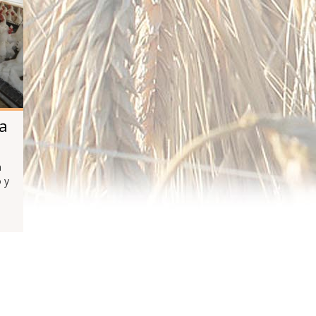
 a
n
 y