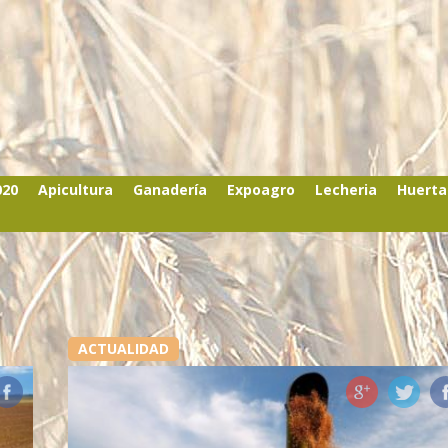
020
Apicultura
Ganadería
Expoagro
Lecheria
Huerta
ACTUALIDAD