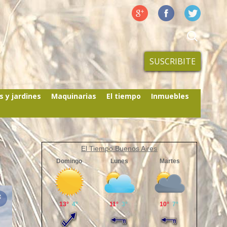
SUSCRIBITE
s y jardines
Maquinarias
El tiempo
Inmuebles
El Tiempo Buenos Aires