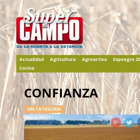
Actualidad
Agricultura
Agroactiva
Expoagro 2
Cocina
CONFIANZA
SIN CATEGORÍA