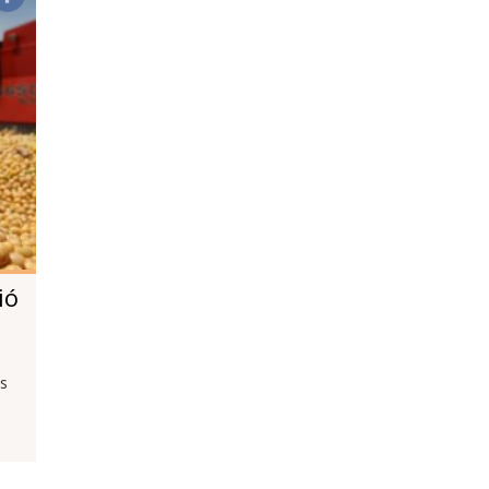
ió
as