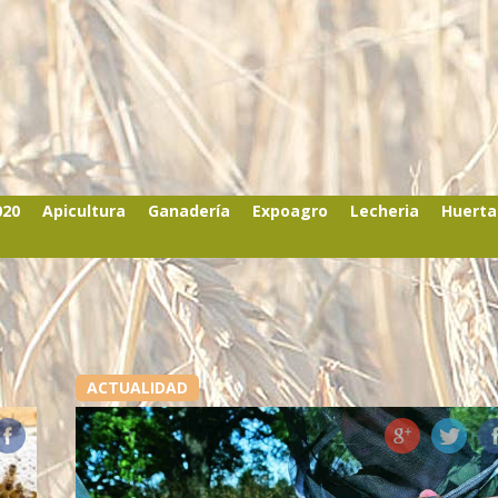
020
Apicultura
Ganadería
Expoagro
Lecheria
Huerta
ACTUALIDAD