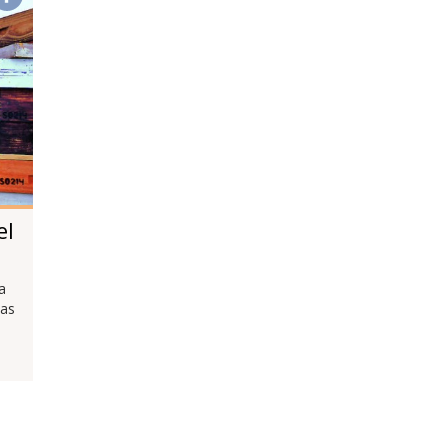
el
a
las