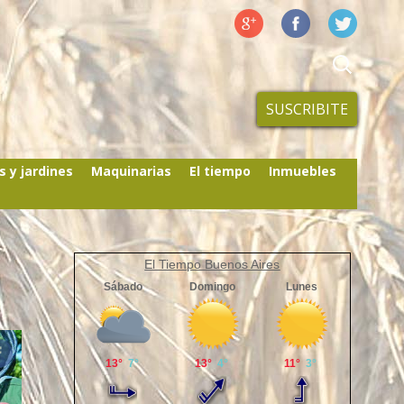
SUSCRIBITE
s y jardines
Maquinarias
El tiempo
Inmuebles
El Tiempo Buenos Aires