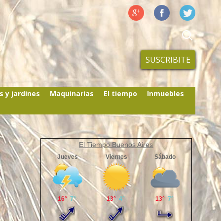
SUSCRIBITE
s y jardines
Maquinarias
El tiempo
Inmuebles
El Tiempo Buenos Aires