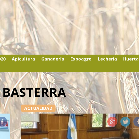
020
Apicultura
Ganadería
Expoagro
Lecheria
Huerta
S BASTERRA
ACTUALIDAD