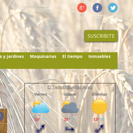
SUSCRIBITE
s y jardines
Maquinarias
El tiempo
Inmuebles
El Tiempo Buenos Aires