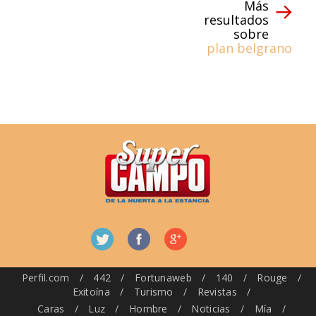
Más
resultados
sobre
plan belgrano
Perfil.com
/
442
/
Fortunaweb
/
140
/
Rouge
/
Exitoína
/
Turismo
/
Revistas
/
Caras
/
Luz
/
Hombre
/
Noticias
/
Mía
/