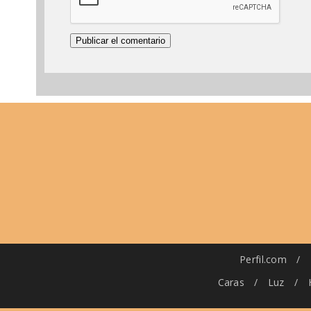
Perfil.com
/
Caras
/
Luz
/