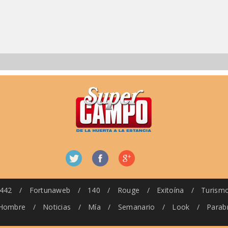
442
/
Fortunaweb
/
140
/
Rouge
/
Exitoína
/
Turism
Hombre
/
Noticias
/
Mía
/
Semanario
/
Look
/
Parab