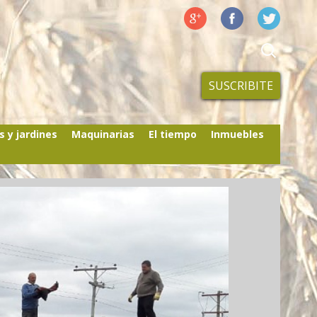
SUSCRIBITE
s y jardines
Maquinarias
El tiempo
Inmuebles