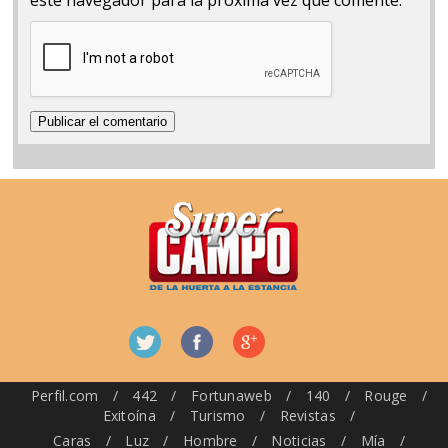
este navegador para la próxima vez que comente.
Perfil.com
/
442
/
Fortunaweb
/
140
/
Rouge
/
Exitoína
/
Turismo
/
Revistas
/
Caras
/
Luz
/
Hombre
/
Noticias
/
Mía
/