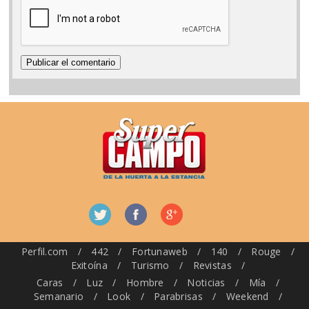
Perfil.com
/
442
/
Fortunaweb
/
140
/
Rouge
/
Exitoína
/
Turismo
/
Revistas
/
Caras
/
Luz
/
Hombre
/
Noticias
/
Mía
/
Semanario
/
Look
/
Parabrisas
/
Weekend
/