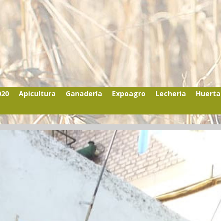
020
Apicultura
Ganadería
Expoagro
Lecheria
Huerta