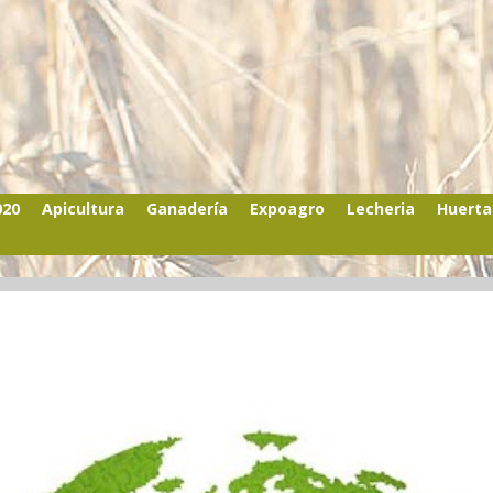
020
Apicultura
Ganadería
Expoagro
Lecheria
Huerta