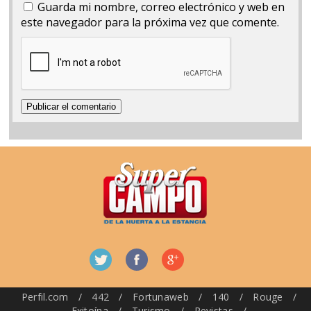
Guarda mi nombre, correo electrónico y web en
este navegador para la próxima vez que comente.
Perfil.com
/
442
/
Fortunaweb
/
140
/
Rouge
/
Exitoína
/
Turismo
/
Revistas
/