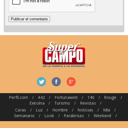
Perfil.com
/
442
/
Fortunaweb
/
140
/
Rouge
/
Exitoína
/
Turismo
/
Revistas
/
Caras
/
Luz
/
Hombre
/
Noticias
/
Mía
/
Semanario
/
Look
/
Parabrisas
/
Weekend
/