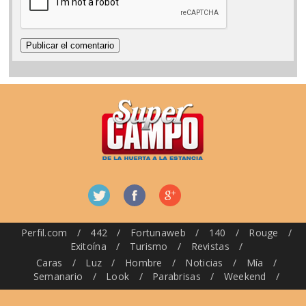
Perfil.com
/
442
/
Fortunaweb
/
140
/
Rouge
/
Exitoína
/
Turismo
/
Revistas
/
Caras
/
Luz
/
Hombre
/
Noticias
/
Mía
/
Semanario
/
Look
/
Parabrisas
/
Weekend
/