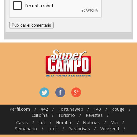
Perfil.com
/
442
/
Fortunaweb
/
140
/
Rouge
/
Exitoína
/
Turismo
/
Revistas
/
Caras
/
Luz
/
Hombre
/
Noticias
/
Mía
/
Semanario
/
Look
/
Parabrisas
/
Weekend
/