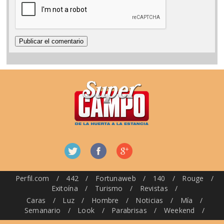
Perfil.com
/
442
/
Fortunaweb
/
140
/
Rouge
/
Exitoína
/
Turismo
/
Revistas
/
Caras
/
Luz
/
Hombre
/
Noticias
/
Mía
/
Semanario
/
Look
/
Parabrisas
/
Weekend
/