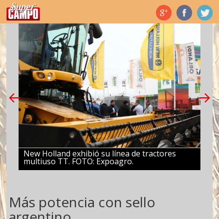
Temas de hoy
New Holland exhibió su línea de tractores
multiuso TT. FOTO: Expoagro.
Más potencia con sello
argentino