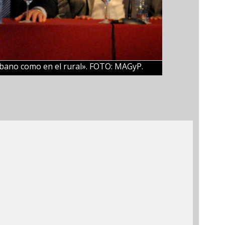
urbano como en el rural». FOTO: MAGyP.