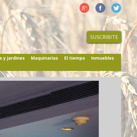
SUSCRIBITE
s y jardines
Maquinarias
El tiempo
Inmuebles