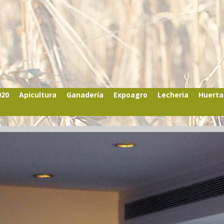
020
Apicultura
Ganadería
Expoagro
Lecheria
Huerta