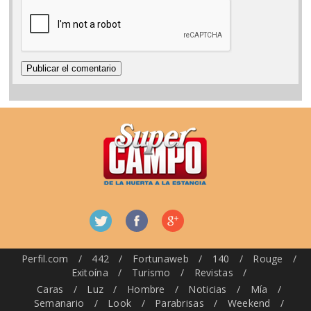
Perfil.com
/
442
/
Fortunaweb
/
140
/
Rouge
/
Exitoína
/
Turismo
/
Revistas
/
Caras
/
Luz
/
Hombre
/
Noticias
/
Mía
/
Semanario
/
Look
/
Parabrisas
/
Weekend
/