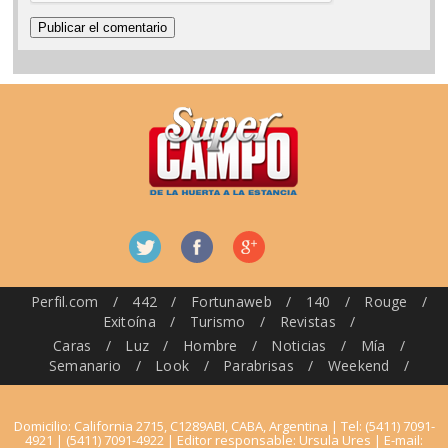
Perfil.com
/
442
/
Fortunaweb
/
140
/
Rouge
/
Exitoína
/
Turismo
/
Revistas
/
Caras
/
Luz
/
Hombre
/
Noticias
/
Mía
/
Semanario
/
Look
/
Parabrisas
/
Weekend
/
Domicilio: California 2715, C1289ABI, CABA, Argentina | Tel: (5411) 7091-
4921 | (5411) 7091-4922 | Editor responsable: Ursula Ures | E-mail: