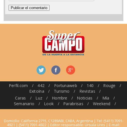
Perfil.com
/
442
/
Fortunaweb
/
140
/
Rouge
/
Exitoína
/
Turismo
/
Revistas
/
Caras
/
Luz
/
Hombre
/
Noticias
/
Mía
/
Semanario
/
Look
/
Parabrisas
/
Weekend
/
Domicilio: California 2715, C1289ABI, CABA, Argentina | Tel: (5411) 7091-
4921 | (5411) 7091-4922 | Editor responsable: Ursula Ures | E-mail: