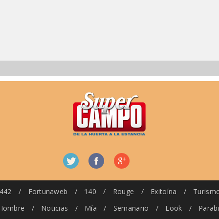
442
/
Fortunaweb
/
140
/
Rouge
/
Exitoína
/
Turism
Hombre
/
Noticias
/
Mía
/
Semanario
/
Look
/
Parab