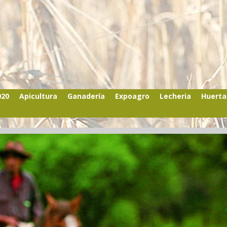
020
Apicultura
Ganadería
Expoagro
Lecheria
Huerta