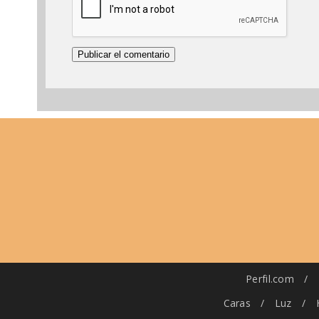
Perfil.com
/
Caras
/
Luz
/