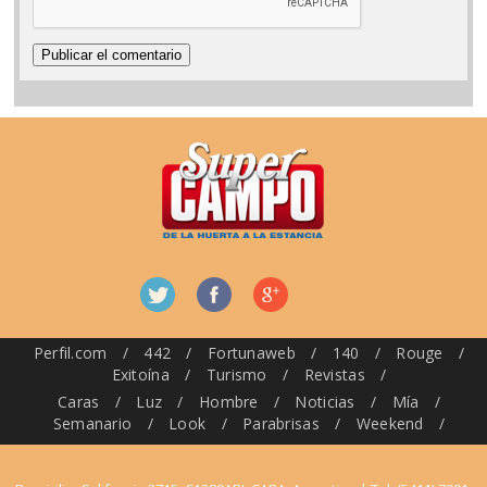
Perfil.com
/
442
/
Fortunaweb
/
140
/
Rouge
/
Exitoína
/
Turismo
/
Revistas
/
Caras
/
Luz
/
Hombre
/
Noticias
/
Mía
/
Semanario
/
Look
/
Parabrisas
/
Weekend
/