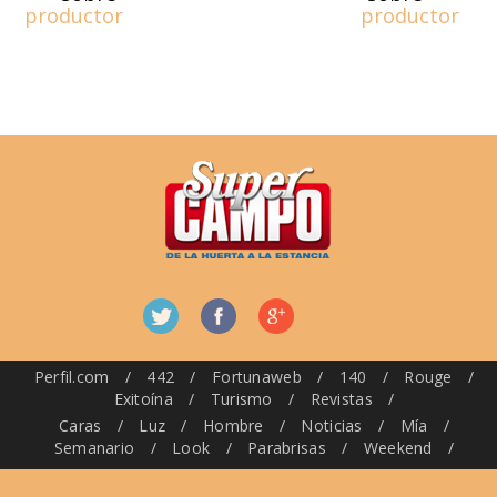
productor
productor
Perfil.com
/
442
/
Fortunaweb
/
140
/
Rouge
/
Exitoína
/
Turismo
/
Revistas
/
Caras
/
Luz
/
Hombre
/
Noticias
/
Mía
/
Semanario
/
Look
/
Parabrisas
/
Weekend
/