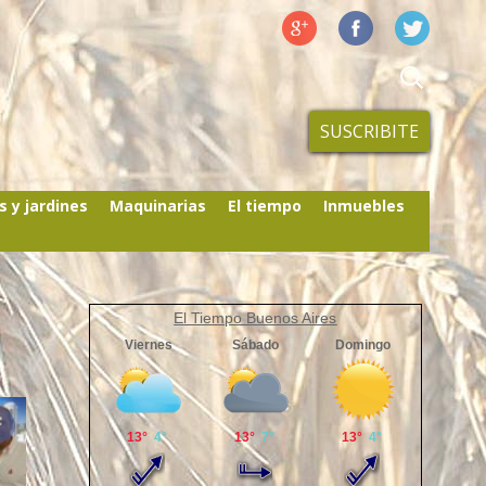
SUSCRIBITE
s y jardines
Maquinarias
El tiempo
Inmuebles
El Tiempo Buenos Aires