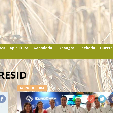
020
Apicultura
Ganadería
Expoagro
Lecheria
Huerta
RESID
AGRICULTURA